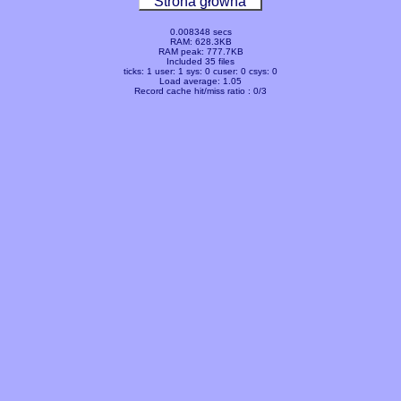
Strona główna
0.008348 secs
RAM: 628.3KB
RAM peak: 777.7KB
Included 35 files
ticks: 1 user: 1 sys: 0 cuser: 0 csys: 0
Load average: 1.05
Record cache hit/miss ratio : 0/3